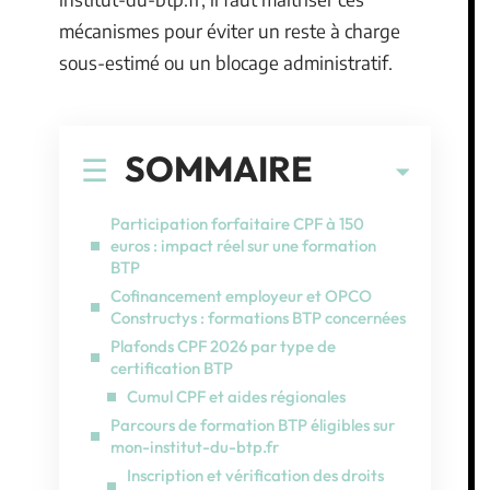
mécanismes pour éviter un reste à charge
sous-estimé ou un blocage administratif.
SOMMAIRE
Participation forfaitaire CPF à 150
euros : impact réel sur une formation
BTP
Cofinancement employeur et OPCO
Constructys : formations BTP concernées
Plafonds CPF 2026 par type de
certification BTP
Cumul CPF et aides régionales
Parcours de formation BTP éligibles sur
mon-institut-du-btp.fr
Inscription et vérification des droits