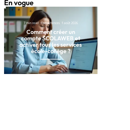
En vogue
7 min read
Compétences
1 août 2026
Comment créer un
compte SCOLAWEB et
activer tous les services
école-collège ?