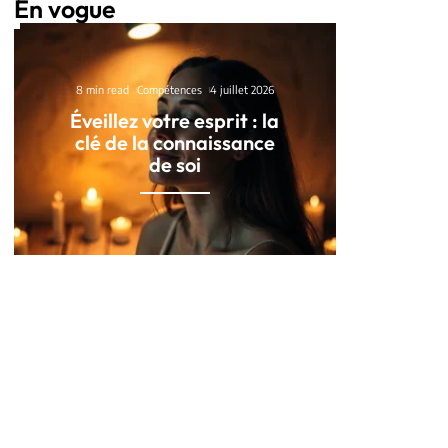
En vogue
8 min read
Compétences
4 juillet 2026
Éveillez votre esprit : la
clé de la connaissance
de soi