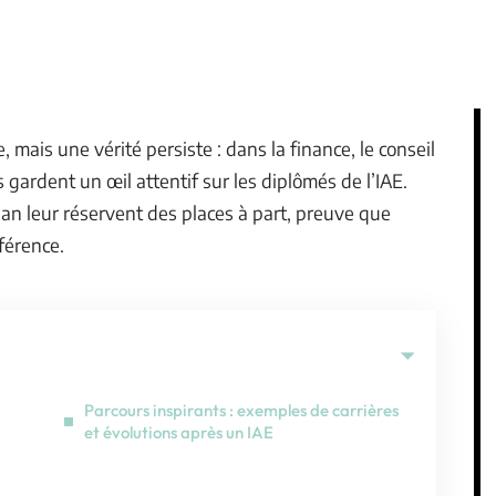
mais une vérité persiste : dans la finance, le conseil
 gardent un œil attentif sur les diplômés de l’IAE.
n leur réservent des places à part, preuve que
fférence.
Parcours inspirants : exemples de carrières
et évolutions après un IAE