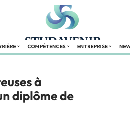
RRIÈRE
COMPÉTENCES
ENTREPRISE
NE
teuses à
un diplôme de