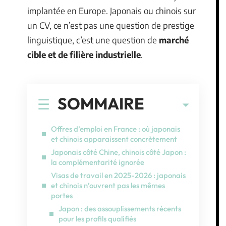
implantée en Europe. Japonais ou chinois sur
un CV, ce n’est pas une question de prestige
linguistique, c’est une question de
marché
cible et de filière industrielle
.
SOMMAIRE
Offres d’emploi en France : où japonais
et chinois apparaissent concrètement
Japonais côté Chine, chinois côté Japon :
la complémentarité ignorée
Visas de travail en 2025-2026 : japonais
et chinois n’ouvrent pas les mêmes
portes
Japon : des assouplissements récents
pour les profils qualifiés