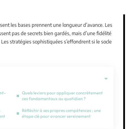
risent les bases prennent une longueur d’avance. Les
ssent pas de secrets bien gardés, mais d’une fidélité
 Les stratégies sophistiquées s’effondrent si le socle
nt-
Quels leviers pour appliquer concrètement
ces fondamentaux au quotidien ?
n
Réfléchir à ses propres compétences : une
ent
étape clé pour avancer sereinement