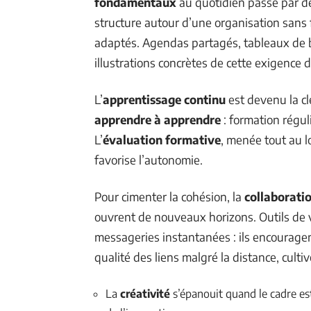
fondamentaux
au quotidien passe par des
structure autour d’une organisation sans fa
adaptés. Agendas partagés, tableaux de 
illustrations concrètes de cette exigence de
L’
apprentissage continu
est devenu la clé
apprendre à apprendre
: formation régul
L’
évaluation formative
, menée tout au l
favorise l’autonomie.
Pour cimenter la cohésion, la
collaboratio
ouvrent de nouveaux horizons. Outils de v
messageries instantanées : ils encouragent l
qualité des liens malgré la distance, culti
La
créativité
s’épanouit quand le cadre est 