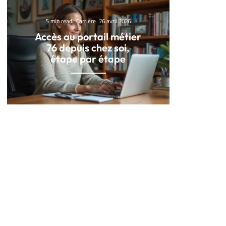
5 min read
Carrière
26 avril 2026
Accès au portail métier
76 depuis chez soi,
étape par étape