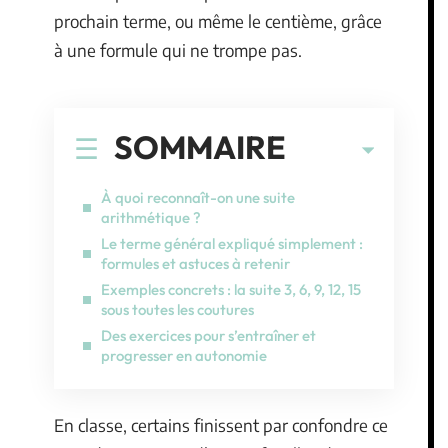
prochain terme, ou même le centième, grâce
à une formule qui ne trompe pas.
SOMMAIRE
À quoi reconnaît-on une suite
arithmétique ?
Le terme général expliqué simplement :
formules et astuces à retenir
Exemples concrets : la suite 3, 6, 9, 12, 15
sous toutes les coutures
Des exercices pour s’entraîner et
progresser en autonomie
En classe, certains finissent par confondre ce