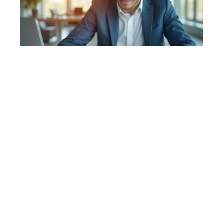
Entreprise
21 mai 2026
Salaire attendu après un BTS comptabilité et gestion :
perspectives et réalités
En vogue
8 min read
Compétences
11 mai 2026